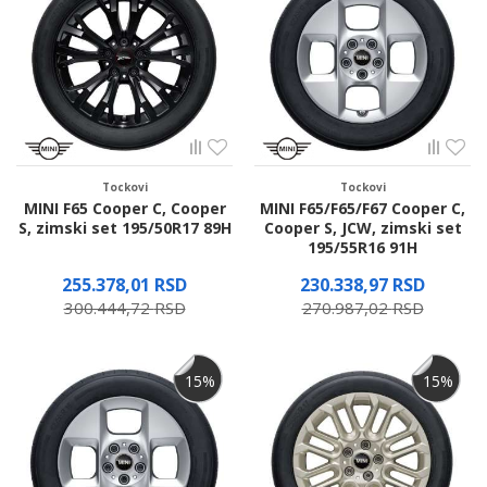
Tockovi
Tockovi
MINI F65 Cooper C, Cooper
MINI F65/F65/F67 Cooper C,
S, zimski set 195/50R17 89H
Cooper S, JCW, zimski set
195/55R16 91H
255.378,01
RSD
230.338,97
RSD
300.444,72
RSD
270.987,02
RSD
Proverite dostupnost
Proverite dostupnost
15
%
15
%