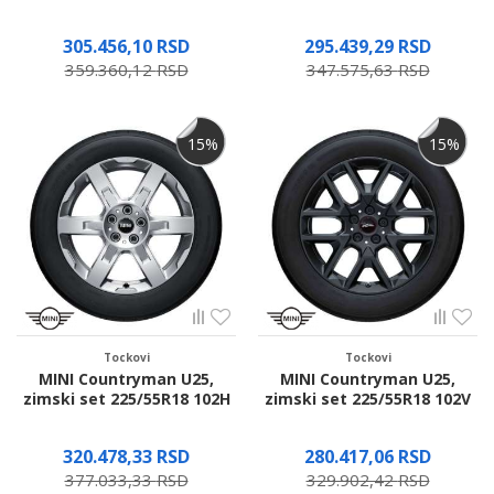
305.456,10
RSD
295.439,29
RSD
359.360,12
RSD
347.575,63
RSD
Proverite dostupnost
Proverite dostupnost
15
%
15
%
Tockovi
Tockovi
MINI Countryman U25,
MINI Countryman U25,
zimski set 225/55R18 102H
zimski set 225/55R18 102V
320.478,33
RSD
280.417,06
RSD
377.033,33
RSD
329.902,42
RSD