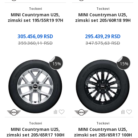
Tockovi
Tockovi
MINI Countryman U25,
MINI Countryman U25,
zimski set 195/55R19 97H
zimski set 205/60R18 99H
305.456,09
RSD
295.439,29
RSD
359.360,11
RSD
347.575,63
RSD
Proverite dostupnost
Proverite dostupnost
15
%
15
%
Tockovi
Tockovi
MINI Countryman U25,
MINI Countryman U25,
zimski set 205/65R17 100H
zimski set 205/65R17 100H