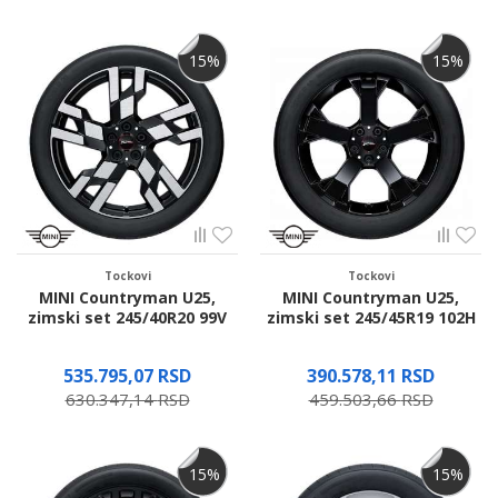
Proverite dostupnost
Proverite dostupnost
15
%
15
%
Tockovi
Tockovi
MINI Countryman U25,
MINI Countryman U25,
zimski set 245/40R20 99V
zimski set 245/45R19 102H
535.795,07
RSD
390.578,11
RSD
630.347,14
RSD
459.503,66
RSD
Proverite dostupnost
Proverite dostupnost
15
%
15
%