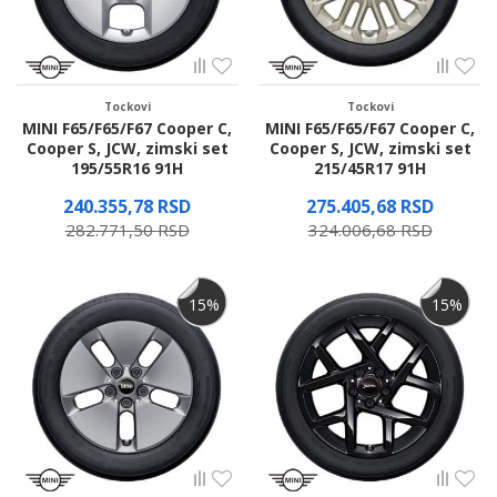
Tockovi
Tockovi
MINI F65/F65/F67 Cooper C,
MINI F65/F65/F67 Cooper C,
Cooper S, JCW, zimski set
Cooper S, JCW, zimski set
195/55R16 91H
215/45R17 91H
240.355,78
RSD
275.405,68
RSD
282.771,50
RSD
324.006,68
RSD
Proverite dostupnost
Proverite dostupnost
15
%
15
%