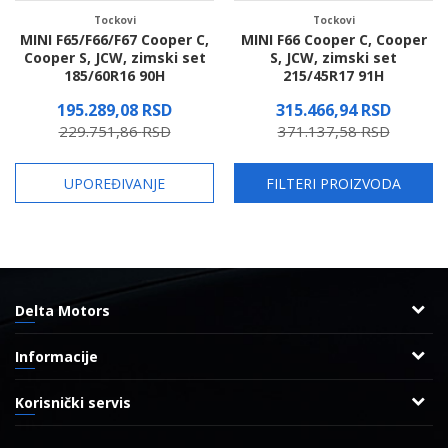
Tockovi
Tockovi
MINI F65/F66/F67 Cooper C,
MINI F66 Cooper C, Cooper
Cooper S, JCW, zimski set
S, JCW, zimski set
185/60R16 90H
215/45R17 91H
195.289,08
RSD
315.466,94
RSD
229.751,86
RSD
371.137,58
RSD
Proverite dostupnost
Proverite dostupnost
UPOREĐIVANJE
FILTERI PROIZVODA
Delta Motors
Adresa
Informacije
Radnička 8
O nama
11000 Beograd, Srbija
Korisnički servis
Reklamacije
Uslovi korišćenja i prodaje
Kontakt
Najčešća pitanja