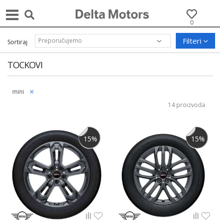
0
Filteri
Sortiraj
TOCKOVI
mini
14 proizvoda
15
%
15
%