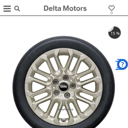
0
15
%