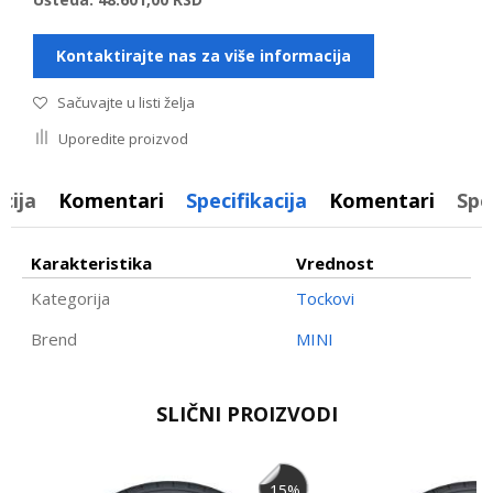
Kontaktirajte nas za više informacija
Sačuvajte u listi želja
Uporedite proizvod
cija
Komentari
Specifikacija
Komentari
Spe
Karakteristika
Vrednost
Kategorija
Tockovi
Brend
MINI
Ime/Nadimak
SLIČNI PROIZVODI
Email
15
%