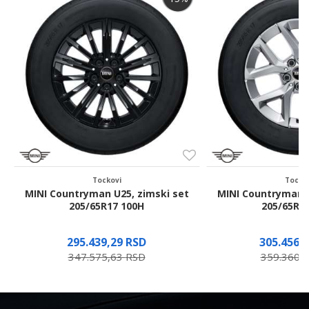
Poruka
Pošalji
Tockovi
Tocko
MINI Countryman U25, zimski set
MINI Countryman U
205/65R17 100H
205/65R1
295.439,29
RSD
305.456,
347.575,63
RSD
359.360,