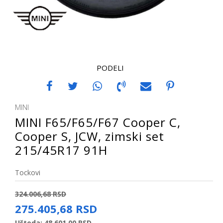
PODELI
MINI
MINI F65/F65/F67 Cooper C,
Cooper S, JCW, zimski set
215/45R17 91H
Tockovi
324.006,68
RSD
275.405,68
RSD
Ušteda:
48.601,00
RSD