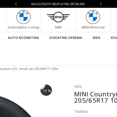
TICAMA!
MOGUĆNOST BESPLATNE ISPORUKE!
SIGURN
Zadovoljstvo u vožnji.
MINI
BMW Motorrad
AUTO KOZMETIKA
DODATNA OPREMA
RIDE
KOL
tryman U25, zimski set 205/65R17 100H
MINI
15
%
MINI Country
205/65R17 1
Tockovi