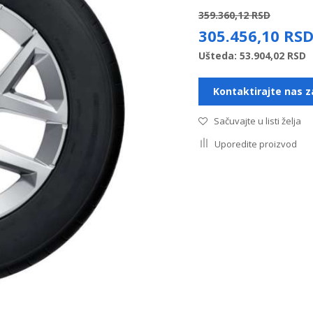
359.360,12
RSD
305.456,10
RS
Ušteda:
53.904,02
RSD
Kontaktirajte nas z
Sačuvajte u listi želja
Uporedite proizvod