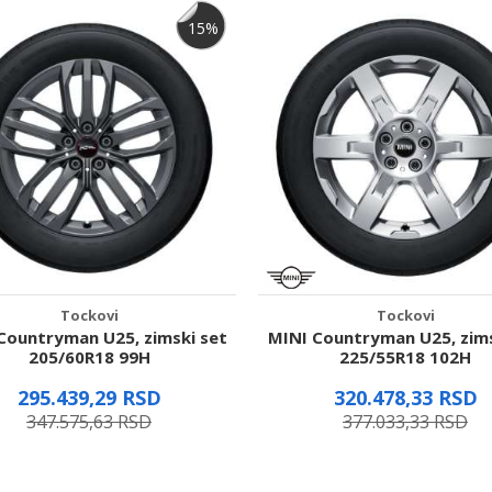
15
%
Tockovi
Tockovi
Countryman U25, zimski set
MINI Countryman U25, zims
205/60R18 99H
225/55R18 102H
295.439,29
RSD
320.478,33
RSD
347.575,63
RSD
377.033,33
RSD