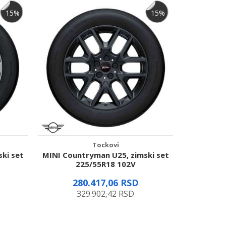
15
%
15
%
Tockovi
ki set
MINI Countryman U25, zimski set
MINI Coun
225/55R18 102V
2
280.417,06
RSD
3
329.902,42
RSD