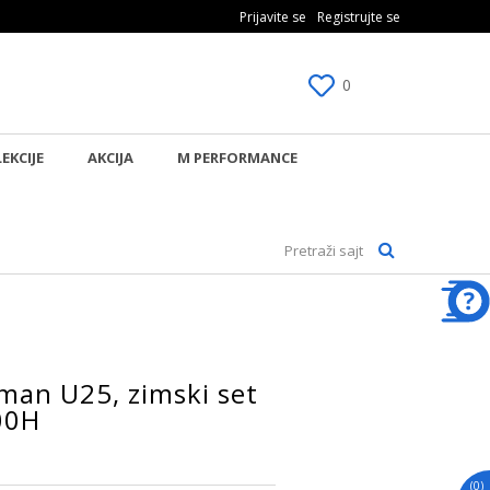
O PLAĆANJE PLATNIM KARTICAMA!
Prijavite se
Registrujte se
0
EKCIJE
AKCIJA
M PERFORMANCE
Pretraži sajt
man U25, zimski set
00H
(
0
)