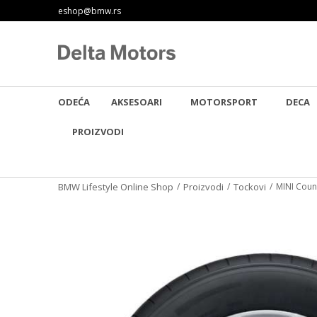
ĆNOST BESPLATNE ISPORUKE!
eshop@bmw.rs
SIGURNO PLAĆANJE PLATNIM KAR
ODEĆA
AKSESOARI
MOTORSPORT
DECA
PROIZVODI
BMW Lifestyle Online Shop
Proizvodi
Tockovi
MINI Coun