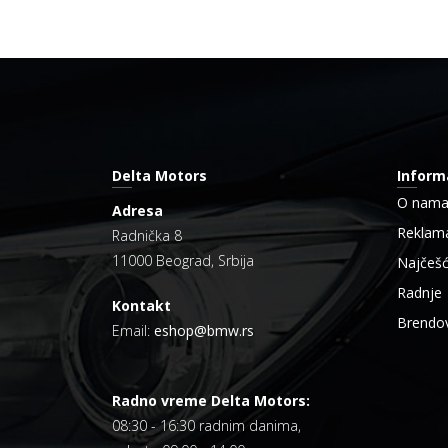
Delta Motors
Inform
O nam
Adresa
Reklama
Radnička 8
11000 Beograd, Srbija
Najčešć
Radnje
Kontakt
Brendov
Email:
eshop@bmw.rs
Radno vreme Delta Motors:
08:30 - 16:30 radnim danima,