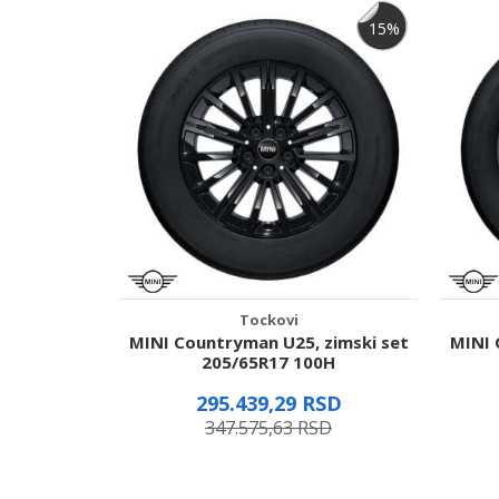
15
%
15
%
Poruka
Pošalji
Tockovi
per S, JCW,
MINI Countryman U25, zimski set
MINI 
R17 91H
205/65R17 100H
SD
295.439,29
RSD
D
347.575,63
RSD