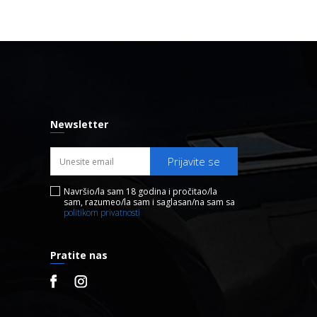
Newsletter
Prijavite se
Navršio/la sam 18 godina i pročitao/la
sam, razumeo/la sam i saglasan/na sam sa
politikom privatnosti
Pratite nas