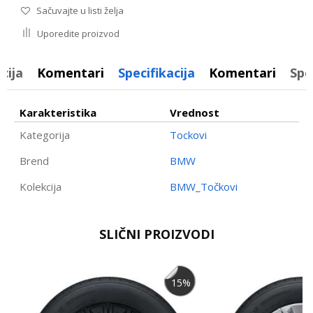
Sačuvajte u listi želja
Uporedite proizvod
cija
Komentari
Specifikacija
Komentari
Spe
Karakteristika
Vrednost
Kategorija
Tockovi
Brend
BMW
Kolekcija
BMW_Točkovi
Ime/Nadimak
SLIČNI PROIZVODI
Email
15
%