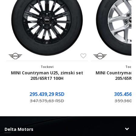
Poruka
Pošalji
Tockovi
Tocko
,
MINI Countryman U25, zimski set
MINI Countryman U
205/65R17 100H
205/65R1
295.439,29
RSD
305.456,
347.575,63
RSD
359.360,
Delta Motors