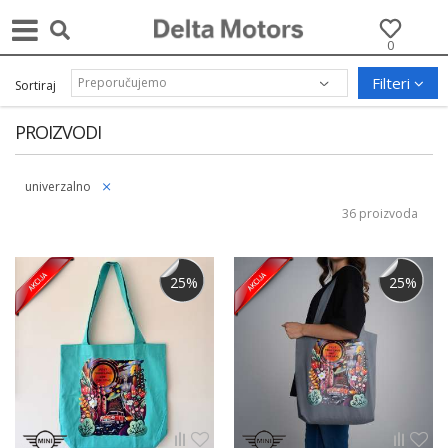
0
Filteri
Sortiraj
PROIZVODI
univerzalno
36 proizvoda
25
%
25
%