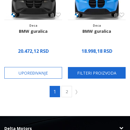
Deca
Deca
BMW guralica
BMW guralica
20.472,12
RSD
18.998,18
RSD
Proverite dostupnost
Proverite dostupnost
UPOREĐIVANJE
FILTERI PROIZVODA
1
2
Delta Motors