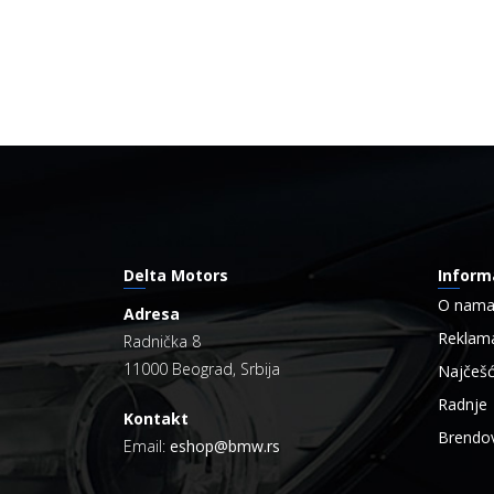
Delta Motors
Inform
O nam
Adresa
Reklama
Radnička 8
11000 Beograd, Srbija
Najčešć
Radnje
Kontakt
Brendov
Email:
eshop@bmw.rs