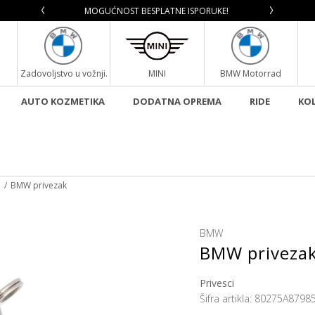
TICAMA!
MOGUĆNOST BESPLATNE ISPORUKE!
SIGURN
Zadovoljstvo u vožnji.
MINI
BMW Motorrad
AUTO KOZMETIKA
DODATNA OPREMA
RIDE
KOL
i
BMW privezak
BMW
BMW priveza
Privesci
Šifra artikla:
80275A8798