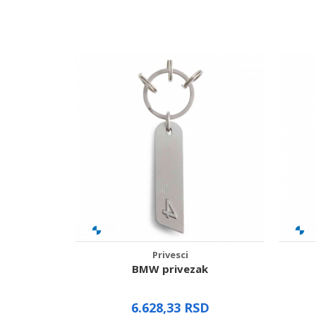
Poruka
Pošalji
Privesci
uc F15
BMW privezak
D
6.628,33
RSD