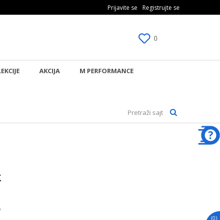
O PLAĆANJE PLATNIM KARTICAMA!
Prijavite se
Registrujte se
0
EKCIJE
AKCIJA
M PERFORMANCE
Pretraži sajt
k
5
(
0
)