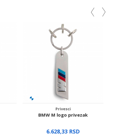
Privesci
BMW M logo privezak
BM
6.628,33
RSD