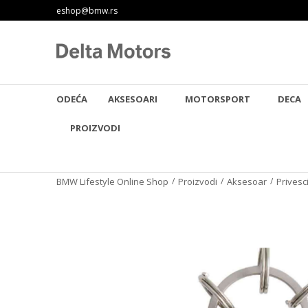
ĆNOST BESPLATNE ISPORUKE!
eshop@bmw.rs
SIGURNO PLAĆANJE PLATNIM KAR
ODEĆA
AKSESOARI
MOTORSPORT
DECA
PROIZVODI
BMW Lifestyle Online Shop
Proizvodi
Aksesoar
Privesc