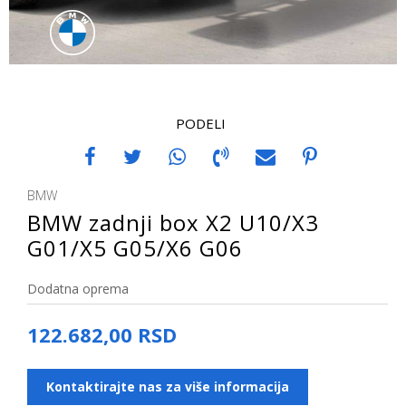
PODELI
BMW
BMW zadnji box X2 U10/X3
G01/X5 G05/X6 G06
Dodatna oprema
122.682,00
RSD
Kontaktirajte nas za više informacija