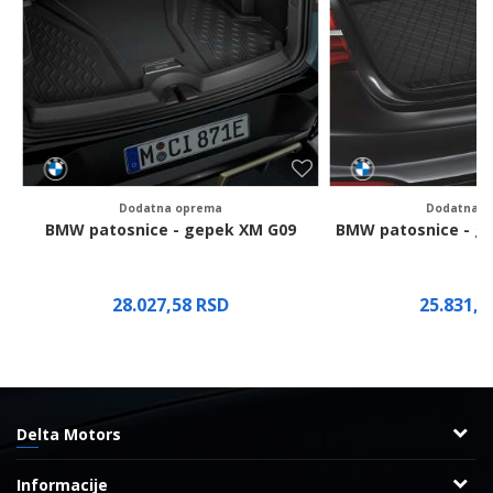
Poruka
Pošalji
Dodatna oprema
Dodatna o
BMW patosnice - gepek XM G09
BMW patosnice - ge
28.027,58
RSD
25.831,
Delta Motors
Adresa
Informacije