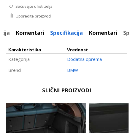
Sačuvajte u listi želja
Uporedite proizvod
cija
Komentari
Specifikacija
Komentari
Spe
Karakteristika
Vrednost
Kategorija
Dodatna oprema
Brend
BMW
Ime/Nadimak
SLIČNI PROIZVODI
Email