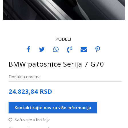
PODELI
BMW patosnice Serija 7 G70
Dodatna oprema
24.823,84
RSD
Kontaktirajte nas za više informacija
Sačuvajte u listi želja