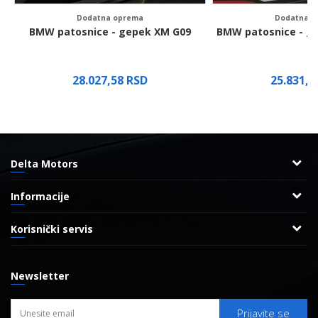
Dodatna oprema
Dodatna o
BMW patosnice - gepek XM G09
BMW patosnice - ge
28.027,58
RSD
25.831,
Delta Motors
Adresa
Informacije
Radnička 8
O nama
11000 Beograd, Srbija
Korisnički servis
Reklamacije
Uslovi korišćenja i prodaje
Kontakt
Najčešća pitanja
Politika privatnosti
Email:
eshop@bmw.rs
Newsletter
Radnje
Kako kupiti
Brendovi
Pravo na odustajanje
Prijavite se