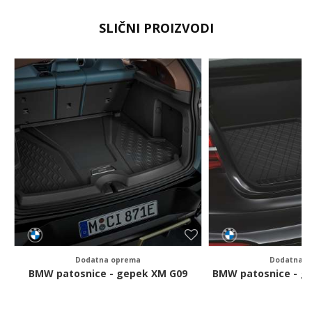
Ime/Nadimak
SLIČNI PROIZVODI
Email
Poruka
Pošalji
Dodatna oprema
Dodatna o
BMW patosnice - gepek XM G09
BMW patosnice - ge