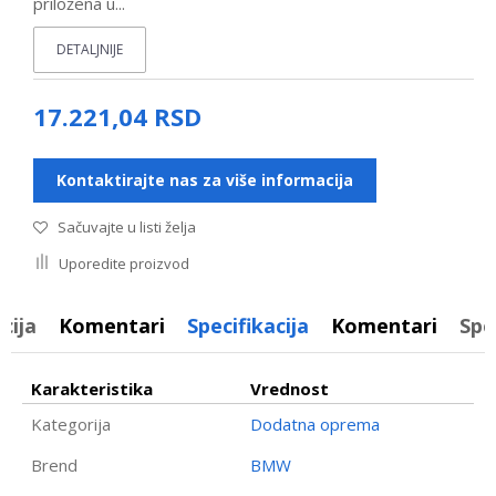
priložena u
...
DETALJNIJE
17.221,04
RSD
Kontaktirajte nas za više informacija
Sačuvajte u listi želja
Uporedite proizvod
cija
Komentari
Specifikacija
Komentari
Spe
Karakteristika
Vrednost
Kategorija
Dodatna oprema
Brend
BMW