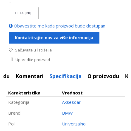
...
DETALJNIJE
Obavestite me kada proizvod bude dostupan
Kontaktirajte nas za više informacija
Sačuvajte u listi želja
Uporedite proizvod
vodu
Komentari
Specifikacija
O proizvodu
K
Karakteristika
Vrednost
Kategorija
Aksesoar
Brend
BMW
Pol
Univerzalno