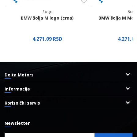
Pošalji
ŠOLJE
ŠOLJ
BMW šolja M logo (crna)
BMW šolja M Moto
4.271,09
RSD
4.271,0
Delta Motors
Adresa
Informacije
Radnička 8
O nama
11000 Beograd, Srbija
Korisnički servis
Reklamacije
Uslovi korišćenja i prodaje
Kontakt
Najčešća pitanja
Politika privatnosti
Email:
eshop@bmw.rs
Newsletter
Radnje
Kako kupiti
Brendovi