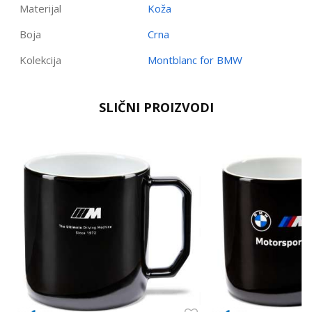
Materijal
Koža
Boja
Crna
Kolekcija
Montblanc for BMW
Ime/Nadimak
SLIČNI PROIZVODI
Email
Poruka