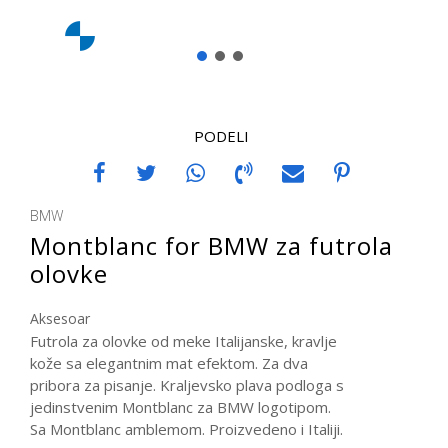
1
2
3
PODELI
BMW
Montblanc for BMW za futrola
olovke
Aksesoar
Futrola za olovke od meke Italijanske, kravlje
kože sa elegantnim mat efektom. Za dva
pribora za pisanje. Kraljevsko plava podloga s
jedinstvenim Montblanc za BMW logotipom.
Sa Montblanc amblemom. Proizvedeno i Italiji.