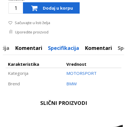
Dodaj u korpu
Sačuvajte u listi želja
Uporedite proizvod
cija
Komentari
Specifikacija
Komentari
Spe
Karakteristika
Vrednost
Kategorija
MOTORSPORT
Brend
BMW
Ime/Nadimak
SLIČNI PROIZVODI
Email