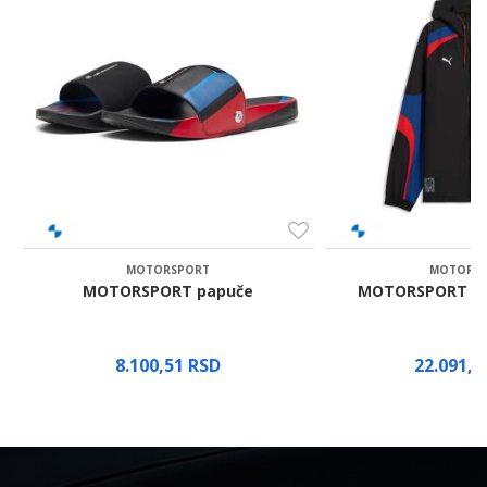
Poruka
Pošalji
MOTORSPORT
MOTORS
iß
MOTORSPORT papuče
MOTORSPORT jak
8.100,51
RSD
22.091,