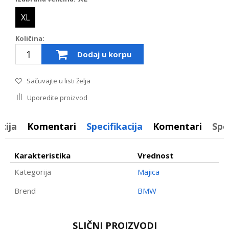
XL
Količina:
Dodaj u korpu
Sačuvajte u listi želja
Uporedite proizvod
cija
Komentari
Specifikacija
Komentari
Spe
Karakteristika
Vrednost
Kategorija
Majica
Brend
BMW
Ime/Nadimak
SLIČNI PROIZVODI