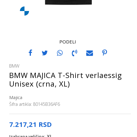
PODELI
BMW
BMW MAJICA T-Shirt verlaessig
Unisex (crna, XL)
Majica
Šifra artikla:
80145B36AF6
7.217,21
RSD
XL
Izabrana veličina: