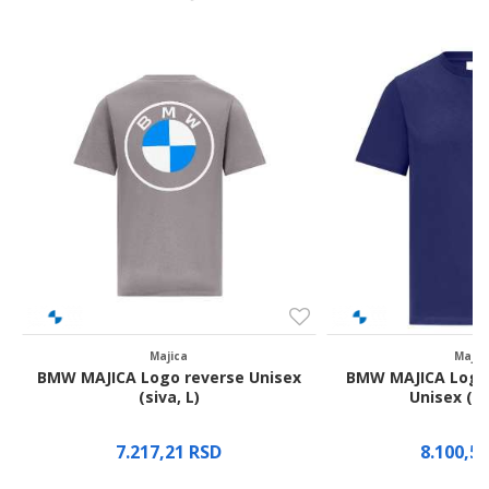
Email
Poruka
Pošalji
Majica
Majic
BMW MAJICA Logo reverse Unisex
BMW MAJICA Logo 
(siva, L)
Unisex (pl
7.217,21
RSD
8.100,5