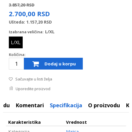
3.857,20
RSD
2.700,00
RSD
Ušteda:
1.157,20
RSD
L/XL
Izabrana veličina:
L/XL
Količina:
Dodaj u korpu
Sačuvajte u listi želja
Uporedite proizvod
vodu
Komentari
Specifikacija
O proizvodu
K
Karakteristika
Vrednost
Kategorija
Majica