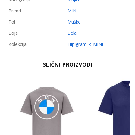
Brend
MINI
Pol
Muško
Boja
Bela
Kolekcija
Hipigram_x_MINI
Ime/Nadimak
SLIČNI PROIZVODI
Email
Poruka