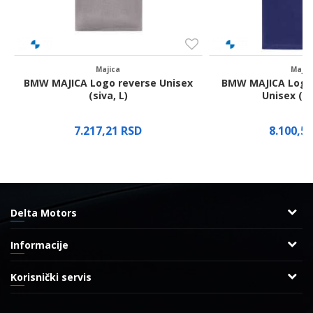
Pošalji
Majica
Majic
BMW MAJICA Logo reverse Unisex
BMW MAJICA Logo 
(siva, L)
Unisex (pl
7.217,21
RSD
8.100,5
Delta Motors
Adresa
Informacije
Radnička 8
O nama
11000 Beograd, Srbija
Korisnički servis
Reklamacije
Uslovi korišćenja i prodaje
Kontakt
Najčešća pitanja