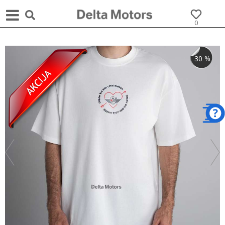
0
30
%