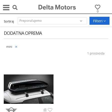
0
Filteri
Sortiraj
DODATNA OPREMA
mini
1 proizvoda