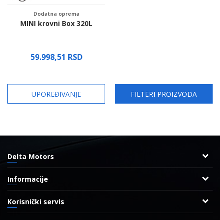
Dodatna oprema
MINI krovni Box 320L
59.998,51
RSD
Proverite dostupnost
UPOREĐIVANJE
FILTERI PROIZVODA
Delta Motors
Adresa
Informacije
Radnička 8
O nama
11000 Beograd, Srbija
Korisnički servis
Reklamacije
Uslovi korišćenja i prodaje